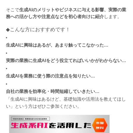
そこで
生成
AI
のメリットやビジネスに与える影響、実際の業
務への活かし方や注意点などを初心者向けに紹介
します。
◆
こんな方におすすめです！
生成
AI
に興味はあるが、あまり触ってこなかった
…
実際の業務に生成
AI
をどう役立てればいいかがわからない
…
生成
AI
を業務に使う際の注意点を知りたい
…
自社の業務を効率化・時間短縮していきたい
…
「生成
AI
に興味はあるけど、基礎知識や活用法を教えてほし
い」という方はぜひご参加ください。