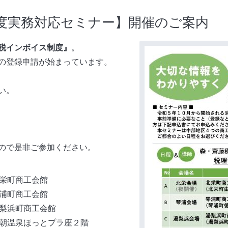
度実務対応セミナー】開催のご案内
税インボイス制度』
。
の登録申請が始まっています。
い。
ので是非ご参加ください。
 北栄町商工会館
 琴浦町商工会館
 湯梨浜町商工会館
0 三朝温泉ほっとプラ座２階