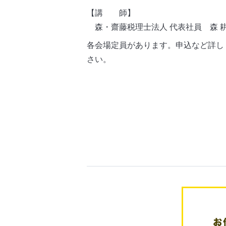
【講 師】
森・齋藤税理士法人 代表社員 森 耕
各会場定員があります。申込など詳し
さい。