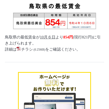
鳥取県の最低賃金が
10月６日
より
854円
(現行821円)に引
き上げられます。
詳細は
チラシ
をご確認ください。
(0.25MB)