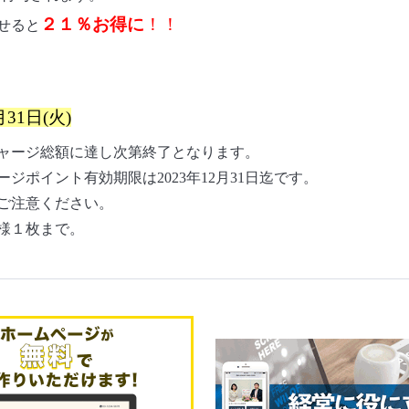
２１％お得に
！！
せると
月31日(火)
ャージ総額に達し次第終了となります。
ポイント有効期限は2023年12月31日迄です。
ご注意ください。
様１枚まで。