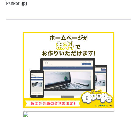
kankou.jp)