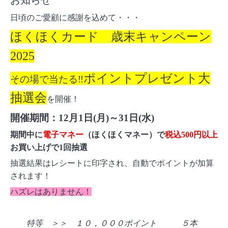
お知らせ
日頃のご愛顧に感謝を込めて・・・
ほくほくカード 歳末キャンペーン
2025
ポイントプレゼント大
その場で当たる‼
抽選会
を
開催！
開催期間：12月1日(月)～31日(水)
期間中に
電子マネー
（ほくほくマネー）で
税込500円以上
お買い上げで1回抽選
抽選結果はレシートに印字され、自動でポイントが加算
されます！
ハズレはありません！
特等 ＞＞ １０，０００ポイント ５本