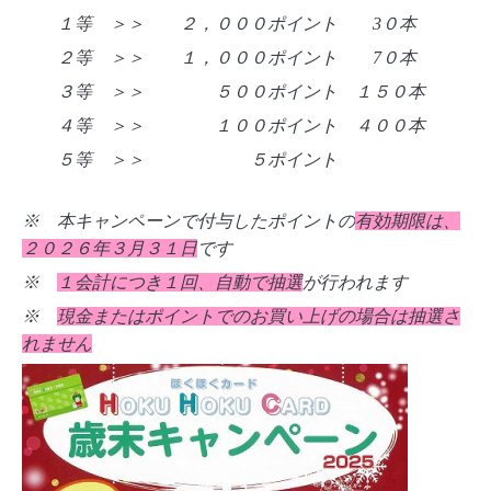
１等 ＞＞ ２，０００ポイント 3０本
２等 ＞＞ １，０００ポイント 7０本
３等 ＞＞ ５００ポイント １５０本
４等 ＞＞ １００ポイント ４００本
５等 ＞＞ ５ポイント
※ 本キャンペーンで付与したポイントの
有効期限は、
２０２６年３月３１日
です
※
１会計につき１回、自動で抽選
が行われます
※
現金またはポイントでのお買い上げの場合は抽選さ
れません