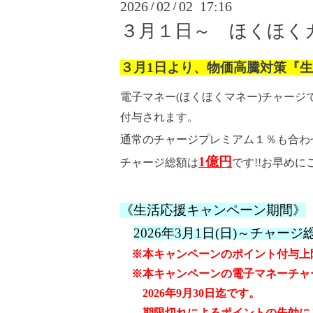
2026
02
02 17:16
/
/
３月１日～ ほくほく
３月1
日より、物価高騰対策
『生
電子マネー(ほくほくマネー)チャージ
付与されます。
通常のチャージプレミアム１％も合わ
1億円
チャージ総額は
です!!お早め
《生活応援キャンペーン期間》
2026年3
月1
日(日)～チャージ
※本キャンペーンのポイント付与上限は
※本キャンペーンの電子マネーチャ
2026年9月30日迄です。
期限切れによるポイントの失効に