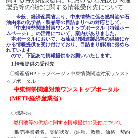
関する特別相談窓口」における 石油及び関連
製品等の供給に関する情報受付先について
今般、経済産業省より、中東情勢に係る燃料油や石
油由来の化学品・製品等の目詰まりへの対応として、
「中東情勢関連対策ワンストップポータル（特設ホー
ムページ）」の活用について、案内がありました。
本ポータルにおいて、石油及び関連製品等の供給にか
かる情報提供を受け付けており、目詰まり解消に努めら
れています
ので、下記あて情報提供をお願いいたします。
1.
情報提供の受付先
〇経産省
HP
トップページ＞中東情勢関連対策ワンスト
ップポータル
中東情勢関連対策ワンストップポータル
（
METI/
経済産業省）
〇燃料油
燃料油等の供給に関する情報提供の受付について
(
販売事業者名、契約状況、
(
油種、数量、価格、契約