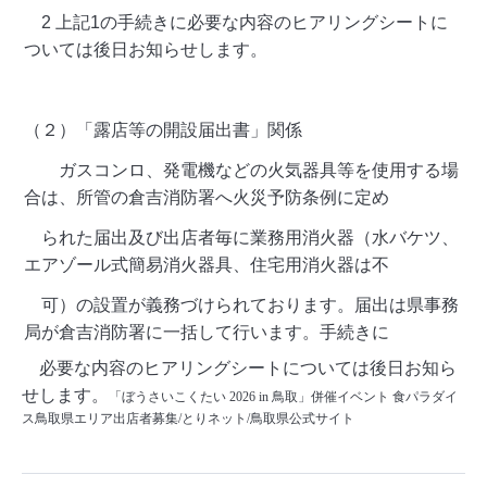
2 上記1の手続きに必要な内容のヒアリングシートに
ついては後日お知らせします。
（２）「露店等の開設届出書」関係
ガスコンロ、発電機などの火気器具等を使用する場
合は、所管の倉吉消防署へ火災予防条例に定め
られた届出及び出店者毎に業務用消火器（水バケツ、
エアゾール式簡易消火器具、住宅用消火器は不
可）の設置が義務づけられております。届出は県事務
局が倉吉消防署に一括して行います。手続きに
必要な内容のヒアリングシートについては後日お知ら
せします。
「ぼうさいこくたい 2026 in 鳥取」併催イベント 食パラダイ
ス鳥取県エリア出店者募集/とりネット/鳥取県公式サイト