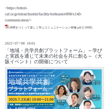
<
https://tottori-
caf.or.jp/miraichushin/facility/torikumi/e898/x140-
communication/
>
仲間をつくって楽しく学ぶコミュニケーション研修.pdf
(1.6MB)
2025
/
07
/
08 18:01
「地域・共学共創プラットフォーム」～学び
と実践を通じて未来の社会を共に創る～（大
阪イベント）の開催について