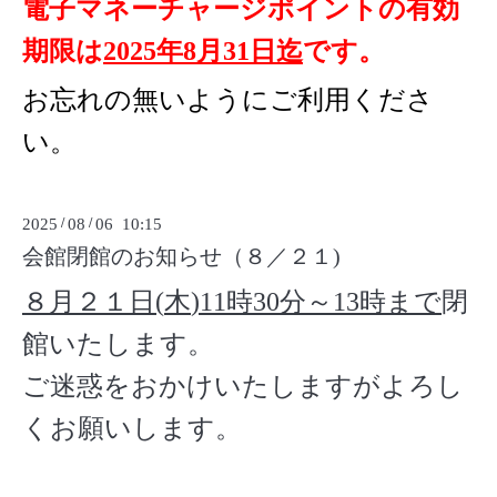
電子マネーチャージポイントの有効
期限は
2025年8月31日迄
です。
お忘れの無いようにご利用くださ
い。
2025
/
08
/
06 10:15
会館閉館のお知らせ（８／２１)
８月２１日
(
木
)
11
時
30
分～
13
時まで
閉
館いたします。
ご迷惑をおかけいたしますがよろし
くお願いします。