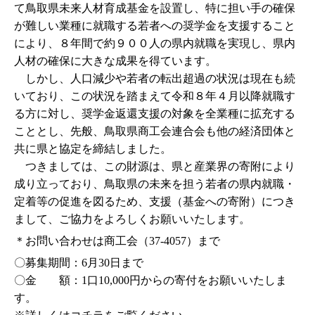
て鳥取県未来人材育成基金を設置し、特に担い手の確保
が難しい業種に就職する若者への奨学金を支援すること
により、８年間で約９００人の県内就職を実現し、県内
人材の確保に大きな成果を得ています。
しかし、人口減少や若者の転出超過の状況は現在も続
いており、この状況を踏まえて令和８年４月以降就職す
る方に対し、奨学金返還支援の対象を全業種に拡充する
こととし、先般、鳥取県商工会連合会も他の経済団体と
共に県と協定を締結しました。
つきましては、この財源は、県と産業界の寄附により
成り立っており、鳥取県の未来を担う若者の県内就職・
定着等の促進を図るため、支援（基金への寄附）につき
まして、ご協力をよろしくお願いいたします。
＊お問い合わせは商工会（37-4057）まで
〇募集期間：6月30日まで
〇金 額：1口10,000円からの寄付をお願いいたしま
す。