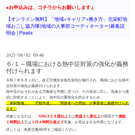
※お申込みは、コチラからお願いします↓
【オンライン無料】「地域×キャリア×働き方」北栄町地
域おこし協力隊(地域の人事部コーディネーター)募集説
明会 | Peatix
2025
/
06
/
02 09:46
６/１～職場における熱中症対策の強化が義務
付けられます
令和７年６月１日に、改正労働安全衛生規則が施行され、職場における熱中
症対策の強化が義務付けられます。
熱中症のおそれがある労働者を早期に見つけ、その状況に応じ、迅速かつ適
切に対処することにより、熱中症の重篤化を防止するため、
「体制整備」、「手順作成」、「関係者への周知」が事業者に義務付けられ
ます。
対象となるのは、「
WBGT２８度以上
又は
気温３１度以上
の環境下で
連続
１時間以上
又は
１日４時間を超えて
実施」が見込まれる作業になります。
詳しくは、鳥取労働局HPをご確認ください。