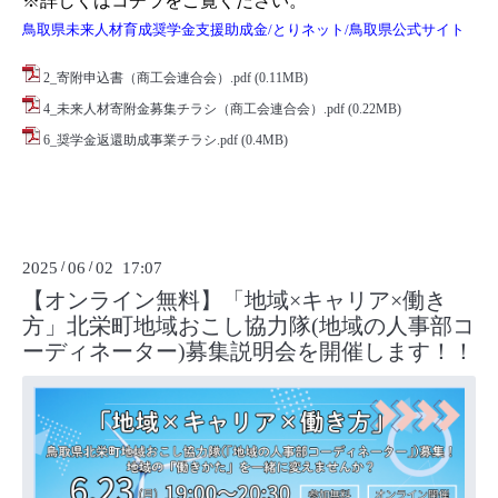
※詳しくはコチラをご覧ください。
鳥取県未来人材育成奨学金支援助成金/とりネット/鳥取県公式サイト
2_寄附申込書（商工会連合会）.pdf
(0.11MB)
4_未来人材寄附金募集チラシ（商工会連合会）.pdf
(0.22MB)
6_奨学金返還助成事業チラシ.pdf
(0.4MB)
2025
/
06
/
02 17:07
【オンライン無料】「地域×キャリア×働き
方」北栄町地域おこし協力隊(地域の人事部コ
ーディネーター)募集説明会を開催します！！