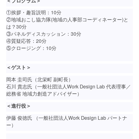
＜プログラム＞
①挨拶・趣旨説明：10分
②地域おこし協力隊(地域の人事部コーディネーター)と
は？30分
③パネルディスカッション：30分
④質疑応答：20分
⑤クロージング：10分
＜ゲスト＞
岡本 圭司氏（北栄町 副町長）
石川 貴志氏（一般社団法人Work Design Lab 代表理事／
総務省 地域力創造アドバイザー）
＜進行役＞
伊藤 俊徳氏 （一般社団法人Work Design Lab パートナ
ー）